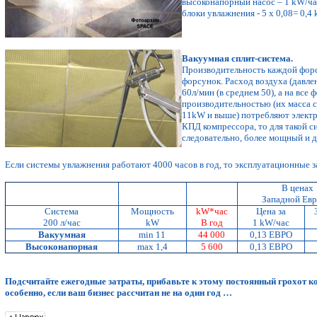
высоконапорный насос – 1 kW/ча
блоки увлажнения - 5 х 0,08= 0,4
Вакуумная сплит-система.
Производительность каждой форсу
форсунок. Расход воздуха (давле
60л/мин (в среднем 50), а на все
производительностью (их масса 
11kW и выше) потребляют электр
КПД компрессора, то для такой 
следовательно, более мощный и 
Если системы увлажнения работают 4000 часов в год, то эксплуатационные з
В ценах
Западной Ев
Система
Мощность
kW*час
Цена за
200 л/час
kW
В год
1 kW/час
Вакуумная
min 11
44 000
0,13 ЕВРО
Высоконапорная
max 1,4
5 600
0,13 ЕВРО
Подсчитайте ежегодные затраты, прибавьте к этому постоянный грохот ко
особенно, если ваш бизнес рассчитан не на один год …