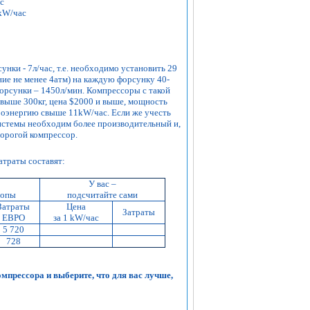
с
 kW/час
нки - 7л/час, т.е. необходимо установить 29
ние не менее 4атм) на каждую форсунку 40-
 форсунки – 1450л/мин. Компрессоры с такой
свыше 300кг, цена $2000 и выше, мощность
оэнергию свыше 11kW/час. Если же учесть
системы необходим более производительный и,
дорогой компрессор.
атраты составят:
У вас –
ропы
подсчитайте сами
Затраты
Цена
Затраты
ЕВРО
за 1 kW/час
5 720
728
мпрессора и выберите, что для вас лучше,