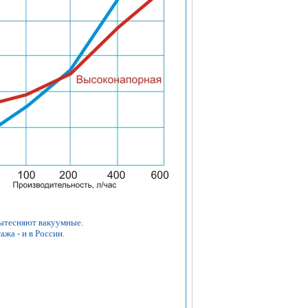
ытесняют вакуумные.
жа - и в России.