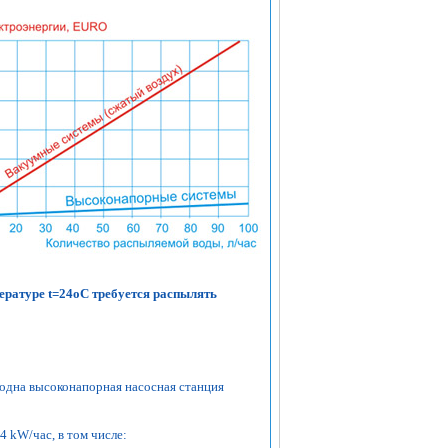
ературе t=24оС требуется распылять
 одна высоконапорная насосная станция
4 kW/час, в том числе: