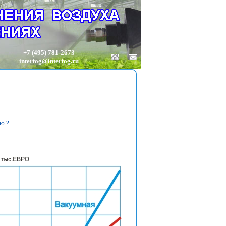
+7 (495) 781-2673
interfog@interfog.ru
ю ?