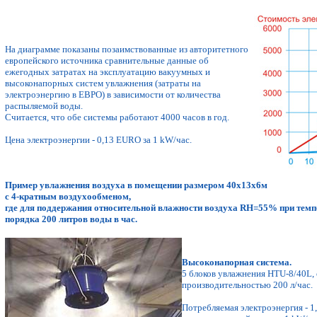
На диаграмме показаны позаимствованные из авторитетного
европейского источника сравнительные данные об
ежегодных затратах на эксплуатацию вакуумных и
высоконапорных систем увлажнения (затраты на
электроэнергию в ЕВРО) в зависимости от количества
распыляемой воды.
Считается, что обе системы работают 4000 часов в год.
Цена электроэнергии - 0,13 EURO за 1 kW/час.
Пример увлажнения воздуха в помещении размером 40х13х6м
с 4-кратным воздухообменом,
где для поддержания относительной влажности воздуха RH=55% при темп
порядка 200 литров воды в час.
Высоконапорная система.
5 блоков увлажнения HTU-8/40L,
производительностью 200 л/час.
Потребляемая электроэнергия - 1,